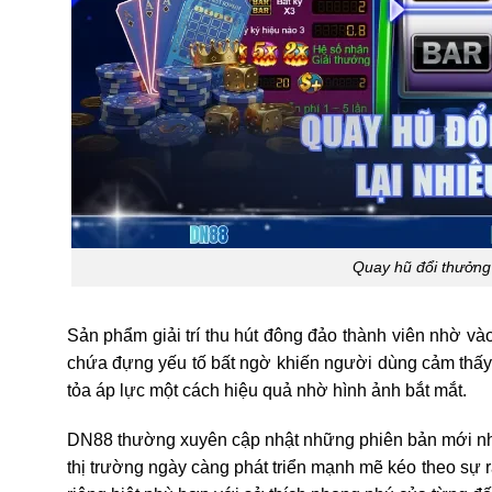
Quay hũ đổi thưởng 
Sản phẩm giải trí thu hút đông đảo thành viên nhờ v
chứa đựng yếu tố bất ngờ khiến người dùng cảm thấy h
tỏa áp lực một cách hiệu quả nhờ hình ảnh bắt mắt.
DN88 thường xuyên cập nhật những phiên bản mới nh
thị trường ngày càng phát triển mạnh mẽ kéo theo sự 