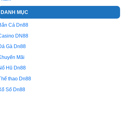
DANH MỤC
Bắn Cá Dn88
Casino DN88
Đá Gà Dn88
Khuyến Mãi
Nổ Hũ Dn88
Thể thao Dn88
Xổ Số Dn88