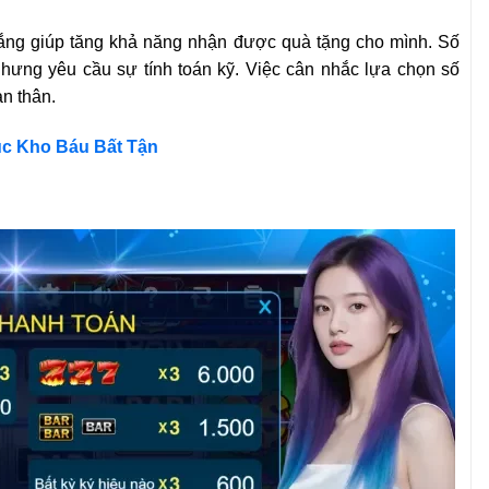
ắng giúp tăng khả năng nhận được quà tặng cho mình. Số
nhưng yêu cầu sự tính toán kỹ. Việc cân nhắc lựa chọn số
n thân.
ục Kho Báu Bất Tận