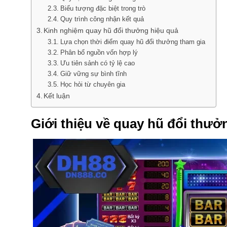
Biểu tượng đặc biệt trong trò
Quy trình công nhận kết quả
Kinh nghiệm quay hũ đổi thưởng hiệu quả
Lựa chọn thời điểm quay hũ đổi thưởng tham gia
Phân bổ nguồn vốn hợp lý
Ưu tiên sảnh có tỷ lệ cao
Giữ vững sự bình tĩnh
Học hỏi từ chuyên gia
Kết luận
Giới thiệu về quay hũ đổi thưở