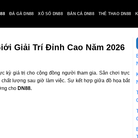
88
ĐÁ GÀ DN88
XỔ SỐ DN88
BẮN CÁ DN88
THỂ THAO DN88
K
ới Giải Trí Đỉnh Cao Năm 2026
c kỳ giá trị cho cộng đồng người tham gia. Sân chơi trực
 chất lượng sau giờ làm việc. Sự kết hợp giữa đồ họa bắt
ưỡng cho
DN88.