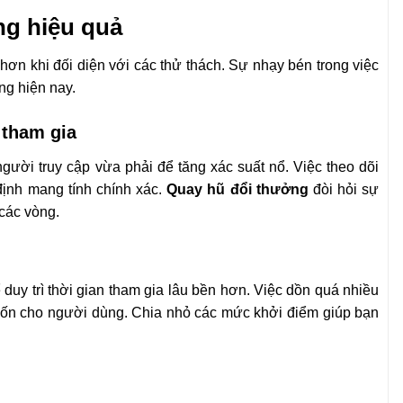
ng hiệu quả
 hơn khi đối diện với các thử thách. Sự nhạy bén trong việc
ng hiện nay.
 tham gia
ười truy cập vừa phải để tăng xác suất nổ. Việc theo dõi
định mang tính chính xác.
Quay hũ đổi thưởng
đòi hỏi sự
các vòng.
uy trì thời gian tham gia lâu bền hơn. Việc dồn quá nhiều
muốn cho người dùng. Chia nhỏ các mức khởi điểm giúp bạn