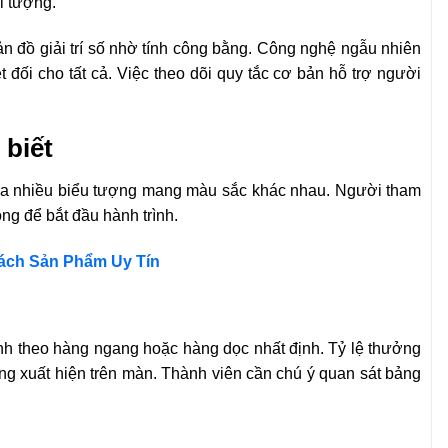
i tượng.
ản đồ giải trí số nhờ tính công bằng. Công nghệ ngẫu nhiên
 đối cho tất cả. Việc theo dõi quy tắc cơ bản hỗ trợ người
 biết
chứa nhiều biểu tượng mang màu sắc khác nhau. Người tham
ng để bắt đầu hành trình.
ách Sản Phẩm Uy Tín
nh theo hàng ngang hoặc hàng dọc nhất định. Tỷ lệ thưởng
ượng xuất hiện trên màn. Thành viên cần chú ý quan sát bảng