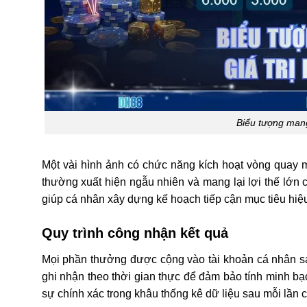
Biểu tượng mang 
Một vài hình ảnh có chức năng kích hoạt vòng quay m
thường xuất hiện ngẫu nhiên và mang lại lợi thế lớn 
giúp cá nhân xây dựng kế hoạch tiếp cận mục tiêu hiệ
Quy trình công nhận kết quả
Mọi phần thưởng được cộng vào tài khoản cá nhân sau 
ghi nhận theo thời gian thực để đảm bảo tính minh bạc
sự chính xác trong khâu thống kê dữ liệu sau mỗi lần c