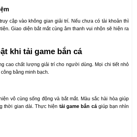
iệm
uy cập vào không gian giải trí. Nếu chưa có tài khoản thì
tiện. Giao diện bắt mắt cùng âm thanh vui nhộn sẽ hiện ra
ật khi tải game bắn cá
 cao chất lượng giải trí cho người dùng. Mọi chi tiết nhỏ
 công bằng minh bạch.
hiện vô cùng sống động và bắt mắt. Màu sắc hài hòa giúp
g thời gian dài. Thực hiện
tải game bắn cá
giúp bạn nhìn