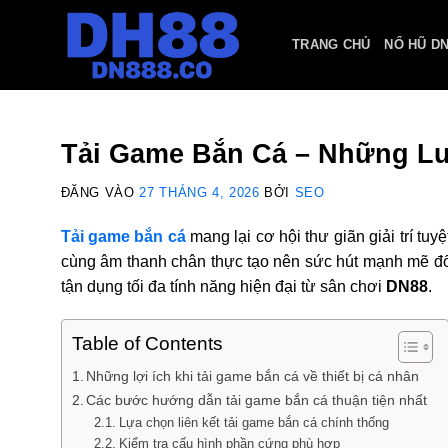
TRANG CHỦ
NỔ HŨ DN
Tải Game Bắn Cá – Những Lư
ĐĂNG VÀO
27 THÁNG 4, 2026
BỞI
SEO
Tải game bắn cá
mang lại cơ hội thư giãn giải trí tu
cùng âm thanh chân thực tạo nên sức hút mạnh mẽ đ
tận dụng tối đa tính năng hiện đại từ sân chơi
DN88
.
Table of Contents
Những lợi ích khi tải game bắn cá về thiết bị cá nhân
Các bước hướng dẫn tải game bắn cá thuận tiện nhất
Lựa chọn liên kết tải game bắn cá chính thống
Kiểm tra cấu hình phần cứng phù hợp