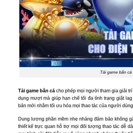
Tải game bắn cá 
Tải game bắn cá
cho phép mọi người tham gia giải trí
dụng mượt mà giúp hạn chế tối đa tình trạng giật l
bản mới nhằm tối ưu hóa mọi thao tác của người dùng
Dung lượng phần mềm nhẹ nhàng đảm bảo không gây
thiết kế trực quan hỗ trợ mọi đối tượng thao tác dễ d