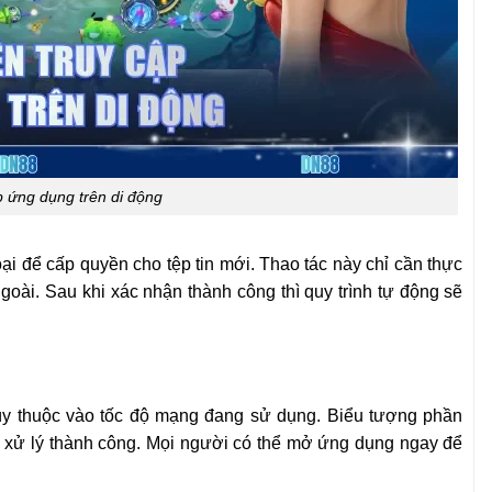
p ứng dụng trên di động
ại để cấp quyền cho tệp tin mới. Thao tác này chỉ cần thực
goài. Sau khi xác nhận thành công thì quy trình tự động sẽ
tùy thuộc vào tốc độ mạng đang sử dụng. Biểu tượng phần
g xử lý thành công. Mọi người có thể mở ứng dụng ngay để