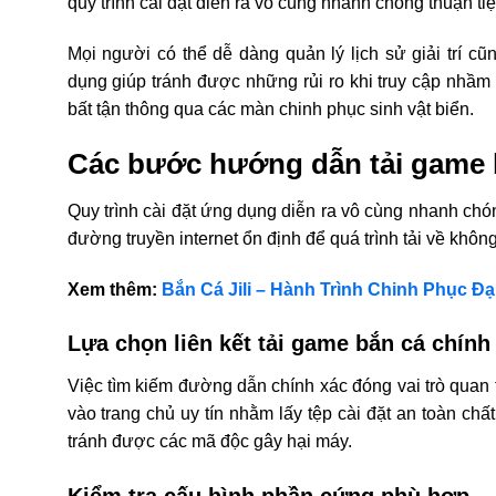
quy trình cài đặt diễn ra vô cùng nhanh chóng thuận tiệ
Mọi người có thể dễ dàng quản lý lịch sử giải trí 
dụng giúp tránh được những rủi ro khi truy cập nhầm 
bất tận thông qua các màn chinh phục sinh vật biển.
Các bước hướng dẫn tải game b
Quy trình cài đặt ứng dụng diễn ra vô cùng nhanh chón
đường truyền internet ổn định để quá trình tải về không
Xem thêm:
Bắn Cá Jili – Hành Trình Chinh Phục 
Lựa chọn liên kết tải game bắn cá chính
Việc tìm kiếm đường dẫn chính xác đóng vai trò quan 
vào trang chủ uy tín nhằm lấy tệp cài đặt an toàn c
tránh được các mã độc gây hại máy.