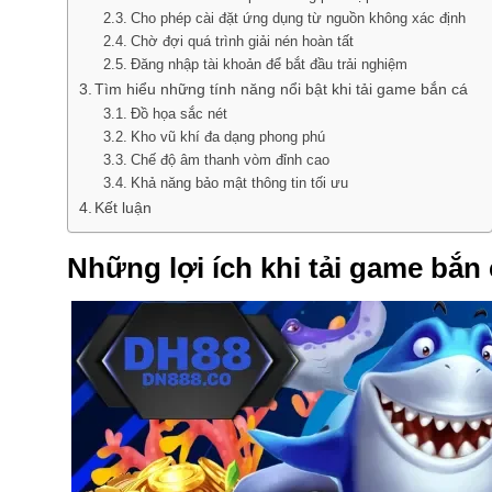
Cho phép cài đặt ứng dụng từ nguồn không xác định
Chờ đợi quá trình giải nén hoàn tất
Đăng nhập tài khoản để bắt đầu trải nghiệm
Tìm hiểu những tính năng nổi bật khi tải game bắn cá
Đồ họa sắc nét
Kho vũ khí đa dạng phong phú
Chế độ âm thanh vòm đỉnh cao
Khả năng bảo mật thông tin tối ưu
Kết luận
Những lợi ích khi tải game bắn 