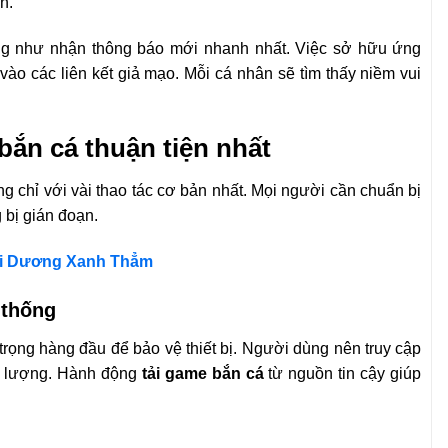
n.
cũng như nhận thông báo mới nhanh nhất. Việc sở hữu ứng
vào các liên kết giả mạo. Mỗi cá nhân sẽ tìm thấy niềm vui
ắn cá thuận tiện nhất
g chỉ với vài thao tác cơ bản nhất. Mọi người cần chuẩn bị
 bị gián đoạn.
Đại Dương Xanh Thẳm
 thống
trọng hàng đầu để bảo vệ thiết bị. Người dùng nên truy cập
hất lượng. Hành động
tải game bắn cá
từ nguồn tin cậy giúp