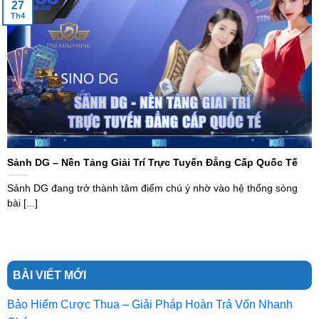
27
tận hưởng cảm giác hồi hộp qua từng ván bài mang tính
Th4
chất trí tuệ cao.
Xem thêm:
Thể Thao DN88 – Điểm Đến Lý Tưởng Cho
Thành Viên Mê Cá Độ
Bài Baccarat trực tuyến
Trò chơi này thu hút hội viên nhờ luật lệ đơn giản cùng
thời gian diễn ra mỗi ván rất nhanh. Thành viên chỉ cần dự
Sảnh DG – Nền Tảng Giải Trí Trực Tuyến Đẳng Cấp Quốc Tế
đoán điểm số giữa hai cửa chính để tìm kiếm lợi nhuận
Sảnh DG đang trở thành tâm điểm chú ý nhờ vào hệ thống sòng
cho bản thân mình.
Casino DN88
cung cấp nhiều góc
bài [...]
quay camera sắc nét giúp người chơi quan sát toàn bộ
diễn biến trận đấu.
Loại cửa đặt
Tỷ lệ trả thưởng
Xác suất thắng
BÀI VIẾT MỚI
Cửa Banker (Nhà cái)
1 ăn 0.95
45.8%
Bảo Hiểm Cược Thua – Giải Pháp Hoàn Trả Vốn Nhanh
Cửa Player (Người chơi)
1 ăn 1
44.6%