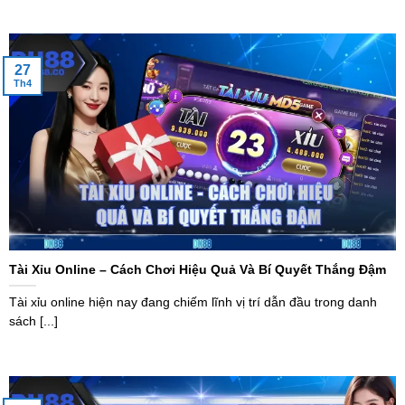
nghiệm của thành viên. Sự đa dạng về mức tiền cho phép
bạn dễ dàng lựa chọn khu vực đặt cược phù hợp tài chính.
27
Những trò chơi hấp dẫn nhất tại Casino
Th4
DN88
Tài Xỉu Online – Cách Chơi Hiệu Quả Và Bí Quyết Thắng Đậm
Tài xỉu online hiện nay đang chiếm lĩnh vị trí dẫn đầu trong danh
sách [...]
Các sản phẩm đặt cược phổ biến hiện nay
Sảnh chơi này tập hợp những sản phẩm cá cược thịnh
hành với tỷ lệ trả thưởng vô cùng hấp dẫn. Bạn sẽ được