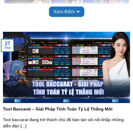
Xem thêm
27
Th4
Không gian giải trí trực tuyến của Casino DN88
Casino DN88
mang tới không gian giải trí hiện đại thông
qua các bàn chơi trực tuyến rất sôi động. Nền tảng này tích
hợp đầy đủ tính năng hỗ trợ hội viên đặt cược một cách vô
cùng tiện lợi. Người tham gia cảm nhận sự tỉ mỉ trong việc
thiết kế giao diện từ phía hệ thống DN88.
Tool Baccarat – Giải Pháp Tính Toán Tỷ Lệ Thắng Mới
Hệ thống vận hành tại đây đảm bảo tính ổn định cao giúp
Tool baccarat đang trở thành chủ đề bàn tán sôi nổi khắp những
mọi thao tác diễn ra thực sự mượt mà. Đội ngũ kỹ thuật
diễn đàn [...]
luôn sẵn lòng giải đáp thắc mắc liên quan tới quá trình trải