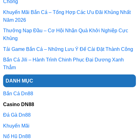
Chóng
Cửa Hòa (Tie)
1 ăn 8
9.6%
Khuyến Mãi Bắn Cá – Tổng Hợp Các Ưu Đãi Khủng Nhất
Năm 2026
Vòng quay Roulette may mắn
Thưởng Nạp Đầu – Cơ Hội Nhận Quà Khởi Nghiệp Cực
Vòng quay Roulette mang tới sự phấn khích cho thành
Khủng
viên mỗi khi quả bóng nhỏ bắt đầu chuyển động. Người
chơi có thể lựa chọn đặt cược vào con số cụ thể hoặc màu
Tải Game Bắn Cá – Những Lưu Ý Để Cài Đặt Thành Công
sắc yêu thích trên bàn. Nền tảng đảm bảo kết quả hoàn
Bắn Cá Jili – Hành Trình Chinh Phục Đại Dương Xanh
toàn ngẫu nhiên giúp tạo dựng lòng tin tuyệt đối cho mọi
Thẳm
người.
DANH MỤC
Bài Blackjack đấu trí hay
Bắn Cá Dn88
Casino DN88
thiết kế sảnh Blackjack với đồ họa chân
thực nhằm mô phỏng chính xác không gian thực tế nhất.
Casino DN88
Bạn cần áp dụng kỹ năng tính toán để đạt được số điểm
Đá Gà Dn88
gần bằng hai mươi mốt hiện nay. Việc đối đầu trực tiếp với
người chia bài tạo nên sự kích thích khó cưỡng cho các
Khuyến Mãi
hội viên.
Nổ Hũ Dn88