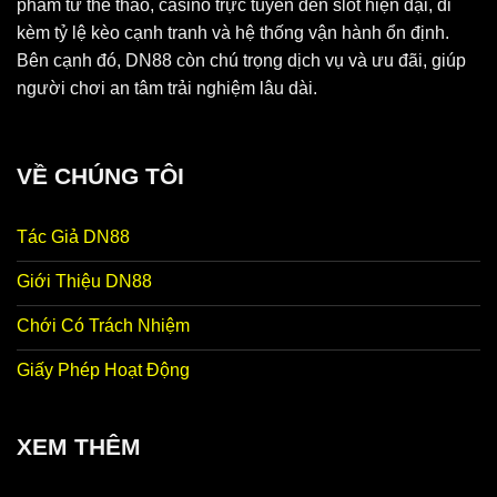
phẩm từ thể thao, casino trực tuyến đến slot hiện đại, đi
kèm tỷ lệ kèo cạnh tranh và hệ thống vận hành ổn định.
Bên cạnh đó, DN88 còn chú trọng dịch vụ và ưu đãi, giúp
người chơi an tâm trải nghiệm lâu dài.
VỀ CHÚNG TÔI
Tác Giả DN88
Giới Thiệu DN88
Chới Có Trách Nhiệm
Giấy Phép Hoạt Động
XEM THÊM