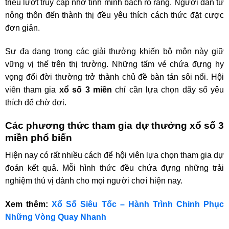
triệu lượt truy cập nhờ tính minh bạch rõ ràng. Người dân từ
nông thôn đến thành thị đều yêu thích cách thức đặt cược
đơn giản.
Sự đa dạng trong các giải thưởng khiến bộ môn này giữ
vững vị thế trên thị trường. Những tấm vé chứa đựng hy
vọng đổi đời thường trở thành chủ đề bàn tán sôi nổi. Hội
viên tham gia
xổ số 3 miền
chỉ cần lựa chọn dãy số yêu
thích để chờ đợi.
Các phương thức tham gia dự thưởng xổ số 3
miền phổ biến
Hiện nay có rất nhiều cách để hội viên lựa chọn tham gia dự
đoán kết quả. Mỗi hình thức đều chứa đựng những trải
nghiệm thú vị dành cho mọi người chơi hiện nay.
Xem thêm:
Xổ Số Siêu Tốc – Hành Trình Chinh Phục
Những Vòng Quay Nhanh