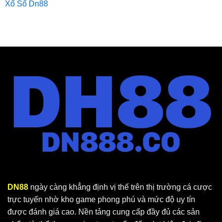
Xổ Số Dn88
DN88
ngày càng khẳng định vị thế trên thị trường cá cược
trực tuyến nhờ kho game phong phú và mức độ uy tín
được đánh giá cao. Nền tảng cung cấp đầy đủ các sản