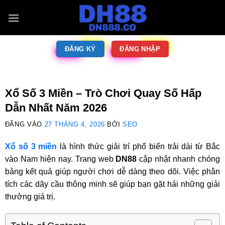
ĐĂNG KÝ
ĐĂNG NHẬP
Xổ Số 3 Miền – Trò Chơi Quay Số Hấp
Dẫn Nhất Năm 2026
ĐĂNG VÀO
27 THÁNG 4, 2026
BỞI
SEO
Xổ số 3 miền
là hình thức giải trí phổ biến trải dài từ Bắc
vào Nam hiện nay. Trang web
DN88
cập nhật nhanh chóng
bảng kết quả giúp người chơi dễ dàng theo dõi. Việc phân
tích các dãy cầu thông minh sẽ giúp bạn gặt hái những giải
thưởng giá trị.