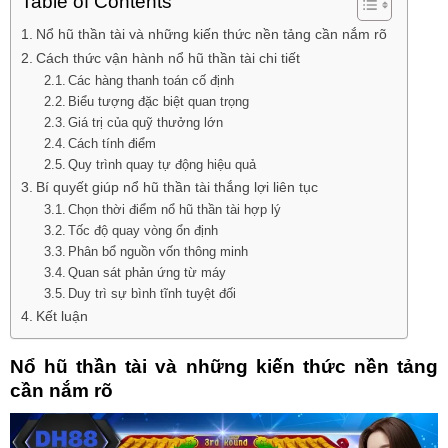
Table of Contents
Nổ hũ thần tài và những kiến thức nền tảng cần nắm rõ
Cách thức vận hành nổ hũ thần tài chi tiết
Các hàng thanh toán cố định
Biểu tượng đặc biệt quan trọng
Giá trị của quỹ thưởng lớn
Cách tính điểm
Quy trình quay tự động hiệu quả
Bí quyết giúp nổ hũ thần tài thắng lợi liên tục
Chọn thời điểm nổ hũ thần tài hợp lý
Tốc độ quay vòng ổn định
Phân bổ nguồn vốn thông minh
Quan sát phản ứng từ máy
Duy trì sự bình tĩnh tuyệt đối
Kết luận
Nổ hũ thần tài và những kiến thức nền tảng
cần nắm rõ