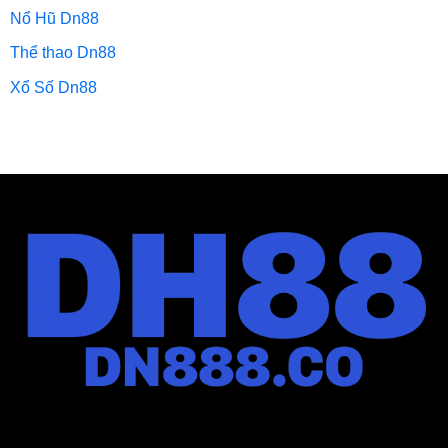
Nổ Hũ Dn88
Thể thao Dn88
Xổ Số Dn88