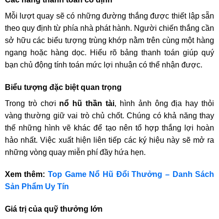
Mỗi lượt quay sẽ có những đường thắng được thiết lập sẵn
theo quy định từ phía nhà phát hành. Người chiến thắng cần
sở hữu các biểu tượng trùng khớp nằm trên cùng một hàng
ngang hoặc hàng dọc. Hiểu rõ bảng thanh toán giúp quý
bạn chủ động tính toán mức lợi nhuận có thể nhận được.
Biểu tượng đặc biệt quan trọng
Trong trò chơi
nổ hũ thần tài
, hình ảnh ông địa hay thỏi
vàng thường giữ vai trò chủ chốt. Chúng có khả năng thay
thế những hình vẽ khác để tạo nên tổ hợp thắng lợi hoàn
hảo nhất. Việc xuất hiện liên tiếp các ký hiệu này sẽ mở ra
những vòng quay miễn phí đầy hứa hẹn.
Xem thêm:
Top Game Nổ Hũ Đổi Thưởng – Danh Sách
Sản Phẩm Uy Tín
Giá trị của quỹ thưởng lớn