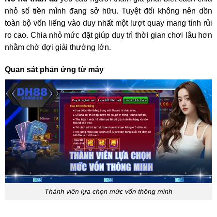
nhỏ số tiền mình đang sở hữu. Tuyệt đối không nên dồn
toàn bộ vốn liếng vào duy nhất một lượt quay mang tính rủi
ro cao. Chia nhỏ mức đặt giúp duy trì thời gian chơi lâu hơn
nhằm chờ đợi giải thưởng lớn.
Quan sát phản ứng từ máy
Thành viên lựa chọn mức vốn thông minh