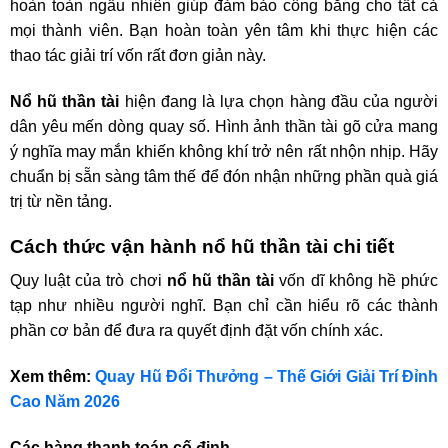
hoàn toàn ngẫu nhiên giúp đảm bảo công bằng cho tất cả
mọi thành viên. Bạn hoàn toàn yên tâm khi thực hiện các
thao tác giải trí vốn rất đơn giản này.
Nổ hũ thần tài
hiện đang là lựa chọn hàng đầu của người
dân yêu mến dòng quay số. Hình ảnh thần tài gõ cửa mang
ý nghĩa may mắn khiến không khí trở nên rất nhộn nhịp. Hãy
chuẩn bị sẵn sàng tâm thế để đón nhận những phần quà giá
trị từ nền tảng.
Cách thức vận hành nổ hũ thần tài chi tiết
Quy luật của trò chơi
nổ hũ thần tài
vốn dĩ không hề phức
tạp như nhiều người nghĩ. Bạn chỉ cần hiểu rõ các thành
phần cơ bản để đưa ra quyết định đặt vốn chính xác.
Xem thêm:
Quay Hũ Đổi Thưởng – Thế Giới Giải Trí Đỉnh
Cao Năm 2026
Các hàng thanh toán cố định