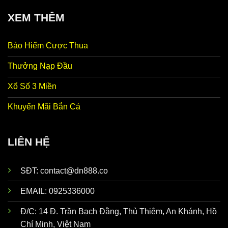
XEM THÊM
Bảo Hiểm Cược Thua
Thưởng Nạp Đầu
Xổ Số 3 Miền
Khuyến Mãi Bắn Cá
LIÊN HỆ
SĐT:
contact@dn888.co
EMAIL: 0925336000
Đ/C: 14 Đ. Trần Bạch Đằng, Thủ Thiêm, An Khánh, Hồ
Chí Minh, Việt Nam