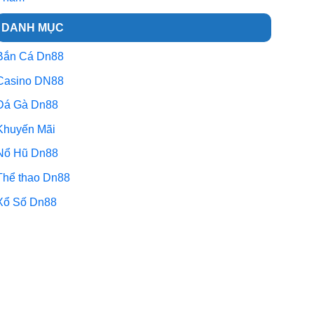
DANH MỤC
Bắn Cá Dn88
Casino DN88
Đá Gà Dn88
Khuyến Mãi
Nổ Hũ Dn88
Thể thao Dn88
Xổ Số Dn88