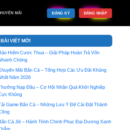
HUYẾN MÃI
ĐĂNG KÝ
ĐĂNG NHẬP
BÀI VIẾT MỚI
Bảo Hiểm Cược Thua – Giải Pháp Hoàn Trả Vốn
Nhanh Chóng
Khuyến Mãi Bắn Cá – Tổng Hợp Các Ưu Đãi Khủng
Nhất Năm 2026
Thưởng Nạp Đầu – Cơ Hội Nhận Quà Khởi Nghiệp
Cực Khủng
Tải Game Bắn Cá – Những Lưu Ý Để Cài Đặt Thành
Công
Bắn Cá Jili – Hành Trình Chinh Phục Đại Dương Xanh
Thẳm