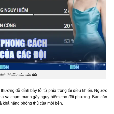
ách thi đấu của các đội
hường dễ dính bẫy lỗi từ phía trọng tài điều khiển. Ngược
ng pha va chạm mạnh gây nguy hiểm cho đối phương. Bạn cần
à khả năng phòng thủ của mỗi bên.