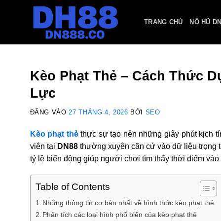
TRANG CHỦ
NỔ HŨ DN
Kèo Phạt Thẻ – Cách Thức 
Lực
ĐĂNG VÀO
27 THÁNG 4, 2026
BỞI
SEO
Kèo phạt thẻ
thực sự tạo nên những giây phút kịch tí
viên tại
DN88
thường xuyên căn cứ vào dữ liệu trọng t
tỷ lệ biến động giúp người chơi tìm thấy thời điểm vào 
Table of Contents
Những thông tin cơ bản nhất về hình thức kèo phạt thẻ
Phân tích các loại hình phổ biến của kèo phạt thẻ