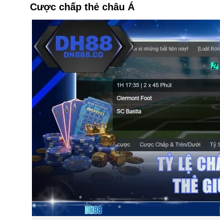
Cược chấp thẻ châu Á