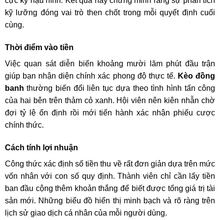
cực kỳ hậu hĩnh. Kết quả này chứng minh rằng sự phân tích
kỹ lưỡng đóng vai trò then chốt trong mỗi quyết định cuối
cùng.
Thời điểm vào tiền
Việc quan sát diễn biến khoảng mười lăm phút đầu trận
giúp bạn nhận diện chính xác phong độ thực tế.
Kèo đồng
banh
thường biến đổi liên tục dựa theo tình hình tấn công
của hai bên trên thảm cỏ xanh. Hội viên nên kiên nhẫn chờ
đợi tỷ lệ ổn định rồi mới tiến hành xác nhận phiếu cược
chính thức.
Cách tính lợi nhuận
Công thức xác định số tiền thu về rất đơn giản dựa trên mức
vốn nhân với con số quy định. Thành viên chỉ cần lấy tiền
ban đầu cộng thêm khoản thắng để biết được tổng giá trị tài
sản mới. Những biểu đồ hiển thị minh bạch và rõ ràng trên
lịch sử giao dịch cá nhân của mỗi người dùng.