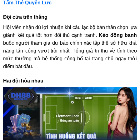
Tấm Thẻ Quyền Lực
Đội cửa trên thắng
Hội viên nhận đủ lợi nhuận khi câu lạc bộ bản thân chọn lựa
giành kết quả tốt hơn đối thủ cạnh tranh.
Kèo đồng banh
buộc người tham gia dự báo chính xác tập thể sở hữu khả
năng tấn công vượt trội nhất. Tổng giá trị thu về tính theo
mức thưởng mà hệ thống công bố tại trang chủ ngay thời
điểm bắt đầu.
Hai đội hòa nhau