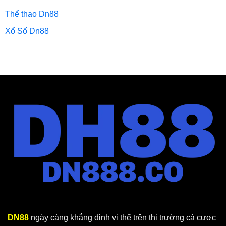
Thể thao Dn88
Xổ Số Dn88
DN88
ngày càng khẳng định vị thế trên thị trường cá cược