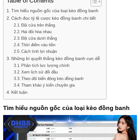
Table of Contents
Tìm hiểu nguồn gốc của loại kèo đồng banh
Cách đọc tỷ lệ cược kèo đồng banh chi tiết
Đội cửa trên thắng
Hai đội hòa nhau
Đội cửa dưới thắng
Thời điểm vào tiền
Cách tính lợi nhuận
Những bí quyết thắng kèo đồng banh cực dễ
Phân tích lực lượng chính
Xem lịch sử đối đầu
Theo dõi biến động kèo đồng banh
Tham khảo ý kiến chuyên gia
Kết luận
Tìm hiểu nguồn gốc của loại kèo đồng banh