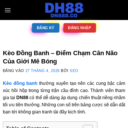
ĐĂNG KÝ
ĐĂNG NHẬP
Kèo Đồng Banh – Điểm Chạm Cân Não
Của Giới Mê Bóng
ĐĂNG VÀO
27 THÁNG 4, 2026
BỞI
SEO
Kèo đồng banh
thường xuyên tạo nên các cung bậc cảm
xúc hồi hộp trong từng trận cầu đỉnh cao. Thành viên tham
gia tại
DN88
có thể dễ dàng áp dụng chiến thuật riêng nhằm
tối ưu tiền thưởng. Những con số trên bảng cược sẽ dẫn dắt
bạn tới không gian tranh tài đầy kịch tính.