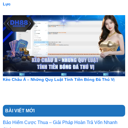
Lực
Kèo Châu Á – Những Quy Luật Tính Tiền Bóng Đá Thú Vị
BÀI VIẾT MỚI
Bảo Hiểm Cược Thua – Giải Pháp Hoàn Trả Vốn Nhanh