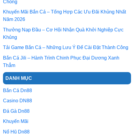
Chóng
Khuyến Mãi Bắn Cá – Tổng Hợp Các Ưu Đãi Khủng Nhất
Năm 2026
Thưởng Nạp Đầu – Cơ Hội Nhận Quà Khởi Nghiệp Cực
Khủng
Tải Game Bắn Cá – Những Lưu Ý Để Cài Đặt Thành Công
Bắn Cá Jili – Hành Trình Chinh Phục Đại Dương Xanh
Thẳm
DANH MỤC
Bắn Cá Dn88
Casino DN88
Đá Gà Dn88
Khuyến Mãi
Nổ Hũ Dn88