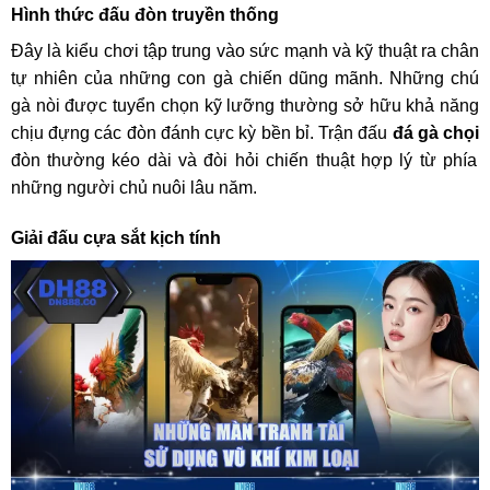
Hình thức đấu đòn truyền thống
Đây là kiểu chơi tập trung vào sức mạnh và kỹ thuật ra chân
tự nhiên của những con gà chiến dũng mãnh. Những chú
gà nòi được tuyển chọn kỹ lưỡng thường sở hữu khả năng
chịu đựng các đòn đánh cực kỳ bền bỉ. Trận đấu
đá gà chọi
đòn thường kéo dài và đòi hỏi chiến thuật hợp lý từ phía
những người chủ nuôi lâu năm.
Giải đấu cựa sắt kịch tính