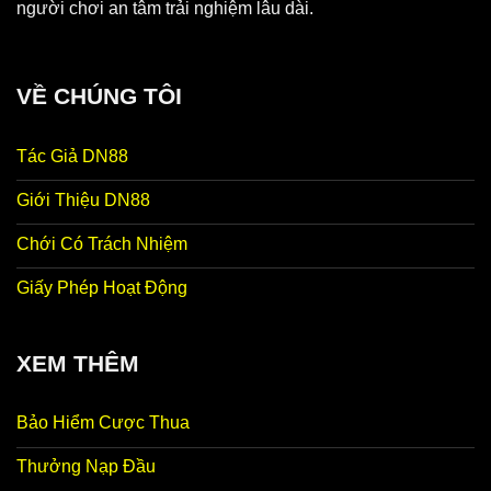
người chơi an tâm trải nghiệm lâu dài.
VỀ CHÚNG TÔI
Tác Giả DN88
Giới Thiệu DN88
Chới Có Trách Nhiệm
Giấy Phép Hoạt Động
XEM THÊM
Bảo Hiểm Cược Thua
Thưởng Nạp Đầu