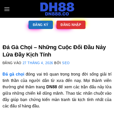
ĐĂNG KÝ
ĐĂNG NHẬP
Đá Gà Chọi – Những Cuộc Đối Đầu Nảy
Lửa Đầy Kịch Tính
ĐĂNG VÀO
27 THÁNG 4, 2026
BỞI
SEO
Đá gà chọi
đóng vai trò quan trọng trong đời sống giải trí
tinh thần của người dân từ xưa đến nay. Mọi thành viên
thường ghé thăm trang
DN88
để xem các trận đấu nảy lửa
giữa những chiến kê dũng mãnh. Thao tác nhấn chuột vào
đây giúp bạn chứng kiến màn tranh tài kịch tính nhất của
các đấu sĩ hàng đầu.