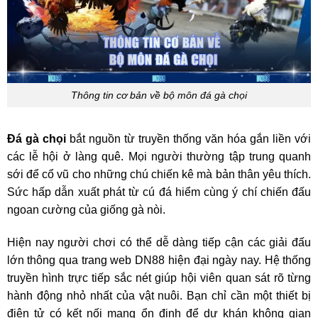
Thông tin cơ bản về bộ môn đá gà chọi
Đá gà chọi
bắt nguồn từ truyền thống văn hóa gắn liền với
các lễ hội ở làng quê. Mọi người thường tập trung quanh
sới để cổ vũ cho những chú chiến kê mà bản thân yêu thích.
Sức hấp dẫn xuất phát từ cú đá hiểm cùng ý chí chiến đấu
ngoan cường của giống gà nòi.
Hiện nay người chơi có thể dễ dàng tiếp cận các giải đấu
lớn thông qua trang web DN88 hiện đại ngày nay. Hệ thống
truyền hình trực tiếp sắc nét giúp hội viên quan sát rõ từng
hành động nhỏ nhất của vật nuôi. Bạn chỉ cần một thiết bị
điện tử có kết nối mạng ổn định để dự khán không gian