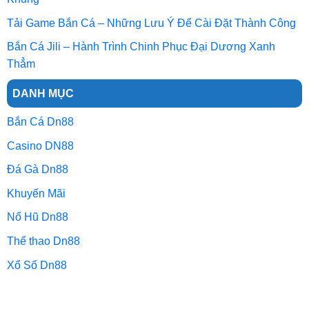
Tải Game Bắn Cá – Những Lưu Ý Để Cài Đặt Thành Công
Bắn Cá Jili – Hành Trình Chinh Phục Đại Dương Xanh
Thẳm
DANH MỤC
Bắn Cá Dn88
Casino DN88
Đá Gà Dn88
Khuyến Mãi
Nổ Hũ Dn88
Thể thao Dn88
Xổ Số Dn88