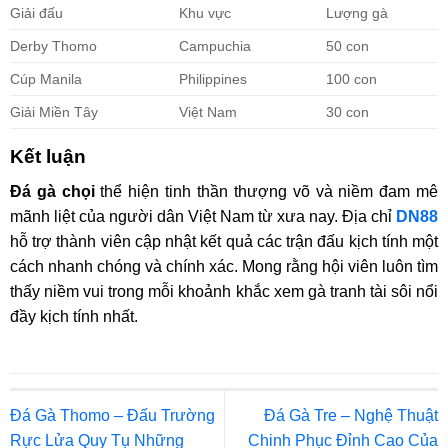
Giải đấu
Khu vực
Lượng gà
Derby Thomo
Campuchia
50 con
Cúp Manila
Philippines
100 con
Giải Miền Tây
Việt Nam
30 con
Kết luận
Đá gà chọi
thể hiện tinh thần thượng võ và niềm đam mê
mãnh liệt của người dân Việt Nam từ xưa nay. Địa chỉ
DN88
hỗ trợ thành viên cập nhật kết quả các trận đấu kịch tính một
cách nhanh chóng và chính xác. Mong rằng hội viên luôn tìm
thấy niềm vui trong mỗi khoảnh khắc xem gà tranh tài sôi nổi
đầy kịch tính nhất.
Đá Gà Thomo – Đấu Trường
Đá Gà Tre – Nghệ Thuật
Rực Lửa Quy Tụ Những
Chinh Phục Đỉnh Cao Của