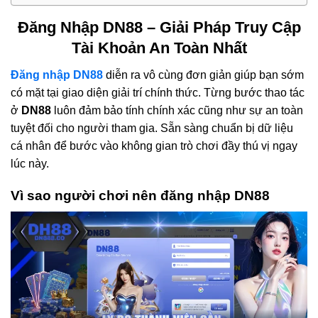
Đăng Nhập DN88 – Giải Pháp Truy Cập
Tài Khoản An Toàn Nhất
Đăng nhập DN88
diễn ra vô cùng đơn giản giúp bạn sớm
có mặt tại giao diện giải trí chính thức. Từng bước thao tác
ở
DN88
luôn đảm bảo tính chính xác cũng như sự an toàn
tuyệt đối cho người tham gia. Sẵn sàng chuẩn bị dữ liệu
cá nhân để bước vào không gian trò chơi đầy thú vị ngay
lúc này.
Vì sao người chơi nên đăng nhập DN88