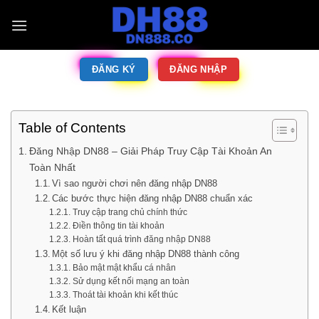
ĐĂNG KÝ
ĐĂNG NHẬP
Table of Contents
Đăng Nhập DN88 – Giải Pháp Truy Cập Tài Khoản An
Toàn Nhất
Vì sao người chơi nên đăng nhập DN88
Các bước thực hiện đăng nhập DN88 chuẩn xác
Truy cập trang chủ chính thức
Điền thông tin tài khoản
Hoàn tất quá trình đăng nhập DN88
Một số lưu ý khi đăng nhập DN88 thành công
Bảo mật mật khẩu cá nhân
Sử dụng kết nối mạng an toàn
Thoát tài khoản khi kết thúc
Kết luận