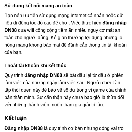
Sử dụng kết nối mạng an toàn
Bạn nên ưu tiên sử dụng mạng internet cá nhân hoặc dữ
liệu di động tốc độ cao để chơi. Việc thực hiện
đăng nhập
DN88
qua wifi công cộng tiềm ẩn nhiều nguy cơ mất an
toàn cho người dùng. Kẻ gian thường lợi dụng những lỗ
hổng mạng không bảo mật để đánh cắp thông tin tài khoản
của bạn.
Thoát tài khoản khi kết thúc
Quy trình
đăng nhập DN88
sẽ bắt đầu lại từ đầu ở phiên
làm việc của những ngày làm việc sau. Người chơi cần
tập thói quen này để bảo vệ số dư trong ví game của chính
bản thân mình. Sự cẩn thận này chưa bao giờ là thừa đối
với những thành viên muốn tham gia giải trí lâu.
Kết luận
Đăng nhập DN88
là quy trình cơ bản nhưng đóng vai trò