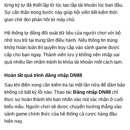
từng ký tự đã thiết lập từ lúc tạo lập tài khoản lúc ban đầu.
Sự cẩn thận trong bước này giúp hội viên tiết kiệm thời
gian chờ đợi phản hồi từ máy chủ.
Hệ thống tự động đối soát dữ liệu của người chơi với bộ
nhớ lưu trữ tại trung tâm điều hành. Nếu thông tin trùng
khớp hoàn toàn thì quyền truy cập vào sảnh game được
cấp cho bạn ngay. Thành viên lưu ý không nên nhập sai
quá nhiều lần nhằm tránh bị khóa tài khoản một cách tạm.
Hoàn tất quá trình đăng nhập DN88
Sau khi điền xong cần kiểm tra lại một lần nữa để đảm bảo
không có bất kỳ lỗi nào. Thao tác
Đăng nhập DN88
chỉ
thực sự hoàn thành khi bạn nhấn vào nút xác nhận ở cuối
biểu mẫu. Người chơi sẽ được chuyển hướng thẳng vào
sảnh game chính thức của hệ thống cá cược hàng đầu
hiện nay.