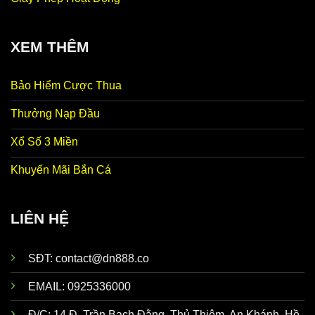
XEM THÊM
Bảo Hiểm Cược Thua
Thưởng Nạp Đầu
Xổ Số 3 Miền
Khuyến Mãi Bắn Cá
LIÊN HỆ
SĐT:
contact@dn888.co
EMAIL: 0925336000
Đ/C: 14 Đ. Trần Bạch Đằng, Thủ Thiêm, An Khánh, Hồ