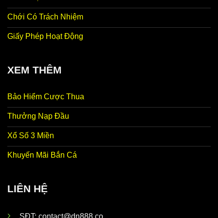
Chới Có Trách Nhiệm
Giấy Phép Hoạt Động
XEM THÊM
Bảo Hiểm Cược Thua
Thưởng Nạp Đầu
Xổ Số 3 Miền
Khuyến Mãi Bắn Cá
LIÊN HỆ
SĐT:
contact@dn888.co